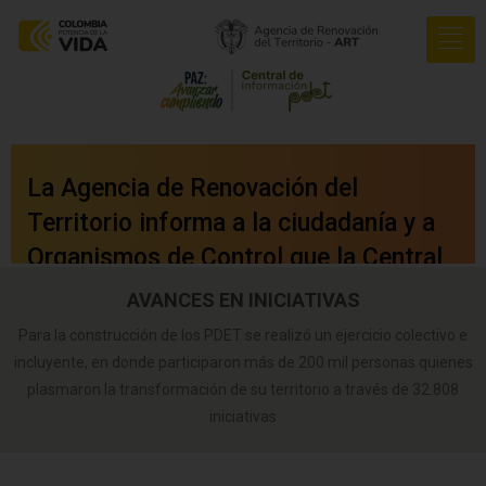
La Agencia de Renovación del
Territorio informa a la ciudadanía y a
Organismos de Control que la Central
de Información PDET ya cuenta con
AVANCES EN INICIATIVAS
una nueva versión integrada a nuestro
Para la construcción de los PDET se realizó un ejercicio colectivo e
portal web
incluyente, en donde participaron más de 200 mil personas quienes
plasmaron la transformación de su territorio a través de 32.808
oficial
www.renovacionterritorio.gov.co
iniciativas
/central-pdet
, a la cual se puede
acceder directamente haciendo clic