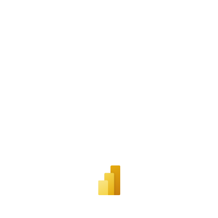
aquí
.
Por lo tanto, este sitio web
únicamente servirá como repositorio
de información previa al mes de julio
de 2026.