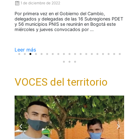
1 de diciembre de 2022
El 
,
rea
Por primera vez en el Gobierno del Cambio,
la l
delegados y delegadas de las 16 Subregiones PDET
impl
y 56 municipios PNIS se reunirán en Bogotá este
miércoles y jueves convocados por ...
Leer más
Lee
VOCES del territorio