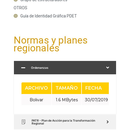
OTROS
Guía de Identidad Gráfica PDET
Normas y planes
regionales
Ordenanzas
ARCHIVO
TAMAÑO
FECHA
ENLA
Bolivar
1.6 MBytes
30/07/2019
Descar
PATR - Plan de Acción para la Transformación
Regional