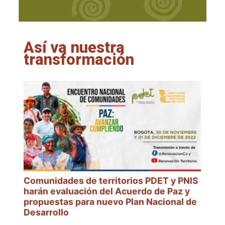
Así va nuestra
transformación
DET
Comunidades de territorios PDET y PNIS
Alt
harán evaluación del Acuerdo de Paz y
En
propuestas para nuevo Plan Nacional de
PD
Desarrollo
1