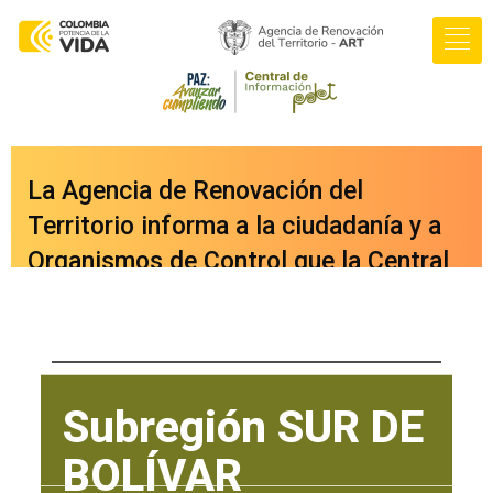
La Agencia de Renovación del
Territorio informa a la ciudadanía y a
Organismos de Control que la Central
de Información PDET ya cuenta con
una nueva versión integrada a nuestro
portal web
Subregión Sur de Bolívar
oficial
www.renovacionterritorio.gov.co
Subregión SUR DE
/central-pdet
, a la cual se puede
BOLÍVAR
acceder directamente haciendo clic