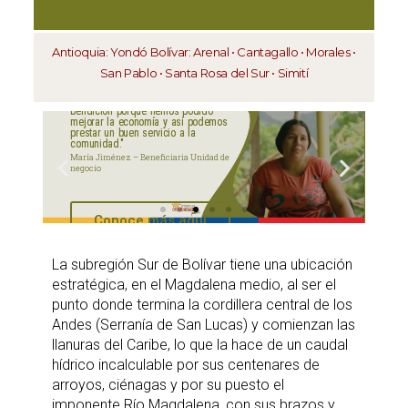
aquí
.
Por lo tanto, este sitio web
Antioquia
: Yondó
Bolívar:
Arenal
•
Cantagallo
•
Morales
•
únicamente servirá como repositorio
San Pablo
•
Santa Rosa del Sur
•
Simití
de información previa al mes de julio
“Para mi los PDET, significan la
bendición
porque hemos podido
mejorar la economía
y así podemos
de 2026.
prestar un buen servicio a la
“Pr
comunidad."
fam
María Jiménez – Beneficiaria Unidad de
des
negocio
Jua
Frij
Conoce más aquí
La subregión Sur de Bolívar tiene una ubicación
estratégica, en el Magdalena medio, al ser el
punto donde termina la cordillera central de los
Andes (Serranía de San Lucas) y comienzan las
llanuras del Caribe, lo que la hace de un caudal
hídrico incalculable por sus centenares de
arroyos, ciénagas y por su puesto el
imponente Río Magdalena, con sus brazos y