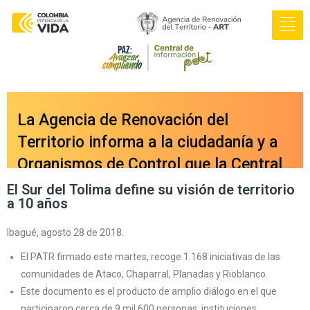
La Agencia de Renovación del
Territorio informa a la ciudadanía y a
Organismos de Control que la Central
de Información PDET ya cuenta con
El Sur del Tolima define su visión de territorio
a 10 años
una nueva versión integrada a nuestro
portal web
Ibagué, agosto 28 de 2018.
oficial
www.renovacionterritorio.gov.co
El PATR firmado este martes, recoge 1.168 iniciativas de las
/central-pdet
, a la cual se puede
comunidades de Ataco, Chaparral, Planadas y Rioblanco.
Este documento es el producto de amplio diálogo en el que
acceder directamente haciendo clic
participaron cerca de 9 mil 600 personas, instituciones,