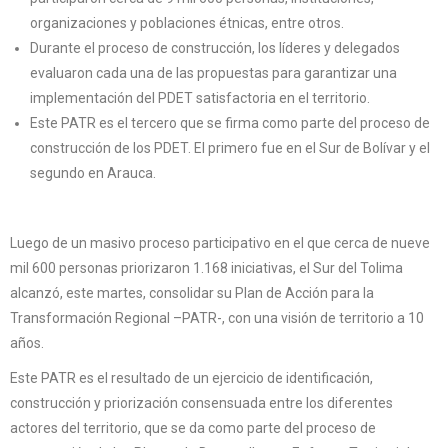
aquí
.
organizaciones y poblaciones étnicas, entre otros.
Por lo tanto, este sitio web
Durante el proceso de construcción, los líderes y delegados
evaluaron cada una de las propuestas para garantizar una
únicamente servirá como repositorio
implementación del PDET satisfactoria en el territorio.
de información previa al mes de julio
Este PATR es el tercero que se firma como parte del proceso de
de 2026.
construcción de los PDET. El primero fue en el Sur de Bolívar y el
segundo en Arauca.
Luego de un masivo proceso participativo en el que cerca de nueve
mil 600 personas priorizaron 1.168 iniciativas, el Sur del Tolima
alcanzó, este martes, consolidar su Plan de Acción para la
Transformación Regional –PATR-, con una visión de territorio a 10
años.
Este PATR es el resultado de un ejercicio de identificación,
construcción y priorización consensuada entre los diferentes
actores del territorio, que se da como parte del proceso de