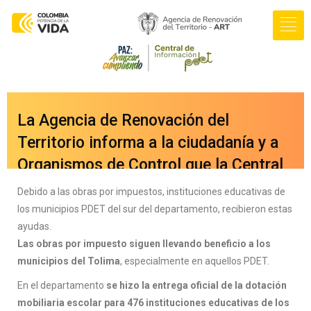
La Agencia de Renovación del
Territorio informa a la ciudadanía y a
Organismos de Control que la Central
de Información PDET ya cuenta con
Debido a las obras por impuestos, instituciones educativas de
una nueva versión integrada a nuestro
los municipios PDET del sur del departamento, recibieron estas
ayudas.
portal web
Las obras por impuesto siguen llevando beneficio a los
oficial
www.renovacionterritorio.gov.co
municipios del Tolima
, especialmente en aquellos PDET.
/central-pdet
, a la cual se puede
En el departamento
se hizo la entrega oficial de la dotación
acceder directamente haciendo clic
mobiliaria escolar para 476 instituciones educativas de los