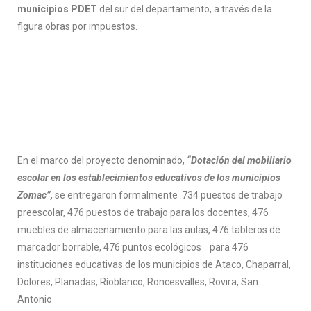
aquí
.
municipios PDET
del sur del departamento, a través de la
figura obras por impuestos.
Por lo tanto, este sitio web
únicamente servirá como repositorio
de información previa al mes de julio
de 2026.
En el marco del proyecto denominado
, “Dotación del mobiliario
escolar en los establecimientos educativos de los municipios
Zomac”,
se entregaron formalmente 734 puestos de trabajo
preescolar, 476 puestos de trabajo para los docentes, 476
muebles de almacenamiento para las aulas, 476 tableros de
marcador borrable, 476 puntos ecológicos para 476
instituciones educativas de los municipios de Ataco, Chaparral,
Dolores, Planadas, Ríoblanco, Roncesvalles, Rovira, San
Antonio.