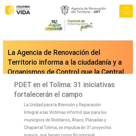
La Agencia de Renovación del
Territorio informa a la ciudadanía y a
Organismos de Control que la Central
de Información PDET ya cuenta con
PDET en el Tolima: 31 iniciativas
una nueva versión integrada a nuestro
fortalecerán el campo
portal web
La Unidad para la Atención y Reparación
oficial
www.renovacionterritorio.gov.co
Integral a las Víctimas informó que para los
/central-pdet
, a la cual se puede
municipios de Rioblanco, Ataco, Planadas y
Chaparral Tolima, se impulsarán 31 proyectos
acceder directamente haciendo clic
nuevos, que tienen como fin principal