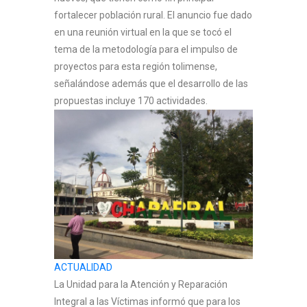
aquí
.
fortalecer población rural. El anuncio fue dado
Por lo tanto, este sitio web
en una reunión virtual en la que se tocó el
tema de la metodología para el impulso de
únicamente servirá como repositorio
proyectos para esta región tolimense,
de información previa al mes de julio
señalándose además que el desarrollo de las
de 2026.
propuestas incluye 170 actividades.
ACTUALIDAD
La Unidad para la Atención y Reparación
Integral a las Víctimas informó que para los