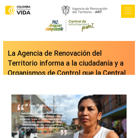
La Agencia de Renovación del
Territorio informa a la ciudadanía y a
Organismos de Control que la Central
de Información PDET ya cuenta con
una nueva versión integrada a nuestro
portal web
oficial
www.renovacionterritorio.gov.co
/central-pdet
, a la cual se puede
acceder directamente haciendo clic