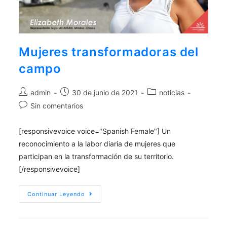
aquí
.
Por lo tanto, este sitio web
únicamente servirá como repositorio
Mujeres transformadoras del
de información previa al mes de julio
campo
de 2026.
admin
30 de junio de 2021
noticias
Sin comentarios
[responsivevoice voice="Spanish Female"] Un
reconocimiento a la labor diaria de mujeres que
participan en la transformación de su territorio.
[/responsivevoice]
Continuar Leyendo