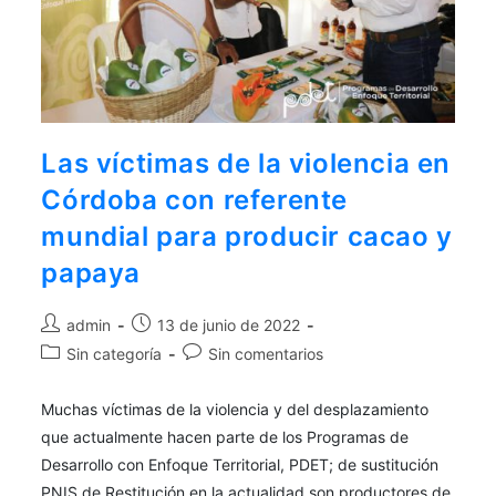
aquí
.
Por lo tanto, este sitio web
únicamente servirá como repositorio
de información previa al mes de julio
de 2026.
Las víctimas de la violencia en
Córdoba con referente
mundial para producir cacao y
papaya
admin
13 de junio de 2022
Sin categoría
Sin comentarios
Muchas víctimas de la violencia y del desplazamiento
que actualmente hacen parte de los Programas de
Desarrollo con Enfoque Territorial, PDET; de sustitución
PNIS de Restitución en la actualidad son productores de