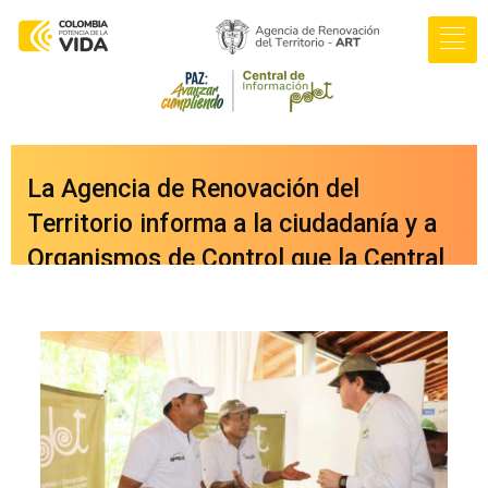
La Agencia de Renovación del
Territorio informa a la ciudadanía y a
Organismos de Control que la Central
de Información PDET ya cuenta con
una nueva versión integrada a nuestro
portal web
oficial
www.renovacionterritorio.gov.co
/central-pdet
, a la cual se puede
acceder directamente haciendo clic