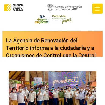
La Agencia de Renovación del
Territorio informa a la ciudadanía y a
Organismos de Control que la Central
de Información PDET ya cuenta con
una nueva versión integrada a nuestro
portal web
oficial
www.renovacionterritorio.gov.co
/central-pdet
, a la cual se puede
acceder directamente haciendo clic