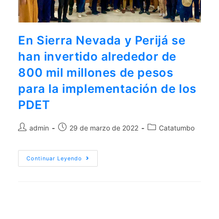
aquí
.
Por lo tanto, este sitio web
En Sierra Nevada y Perijá se
únicamente servirá como repositorio
han invertido alrededor de
de información previa al mes de julio
de 2026.
800 mil millones de pesos
para la implementación de los
PDET
admin
29 de marzo de 2022
Catatumbo
Continuar Leyendo