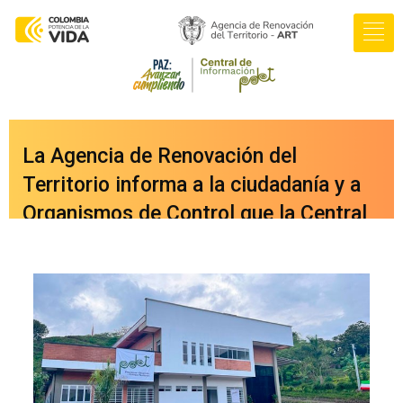
La Agencia de Renovación del
Territorio informa a la ciudadanía y a
Organismos de Control que la Central
de Información PDET ya cuenta con
una nueva versión integrada a nuestro
portal web
oficial
www.renovacionterritorio.gov.co
/central-pdet
, a la cual se puede
acceder directamente haciendo clic