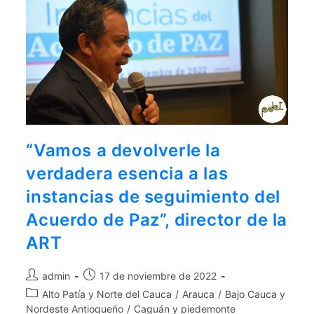
“Vamos a devolverle la
verdadera esencia a las
instancias de seguimiento del
Acuerdo de Paz”, director de la
ART
admin
17 de noviembre de 2022
Alto Patía y Norte del Cauca
/
Arauca
/
Bajo Cauca y
Nordeste Antioqueño
/
Caguán y piedemonte