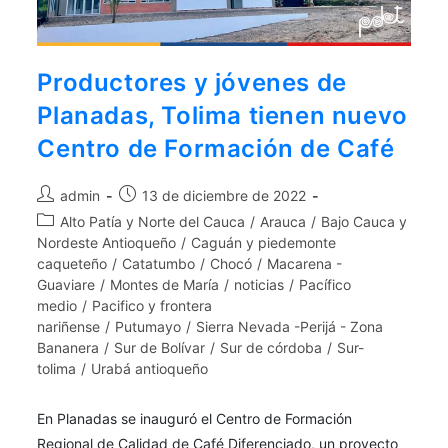
aquí
.
Por lo tanto, este sitio web
Productores y jóvenes de
únicamente servirá como repositorio
Planadas, Tolima tienen nuevo
de información previa al mes de julio
de 2026.
Centro de Formación de Café
admin
13 de diciembre de 2022
Alto Patía y Norte del Cauca
/
Arauca
/
Bajo Cauca y
Nordeste Antioqueño
/
Caguán y piedemonte
caqueteño
/
Catatumbo
/
Chocó
/
Macarena -
Guaviare
/
Montes de María
/
noticias
/
Pacífico
medio
/
Pacifico y frontera
nariñense
/
Putumayo
/
Sierra Nevada -Perijá - Zona
Bananera
/
Sur de Bolívar
/
Sur de córdoba
/
Sur-
tolima
/
Urabá antioqueño
En Planadas se inauguró el Centro de Formación
Regional de Calidad de Café Diferenciado, un proyecto