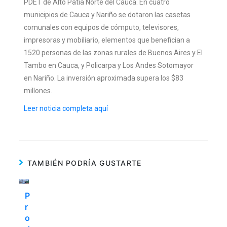
PDET de Alto Patía Norte del Cauca. En cuatro
municipios de Cauca y Nariño se dotaron las casetas
comunales con equipos de cómputo, televisores,
impresoras y mobiliario, elementos que benefician a
1520 personas de las zonas rurales de Buenos Aires y El
Tambo en Cauca, y Policarpa y Los Andes Sotomayor
en Nariño. La inversión aproximada supera los $83
millones.
Leer noticia completa aquí
TAMBIÉN PODRÍA GUSTARTE
P
r
o