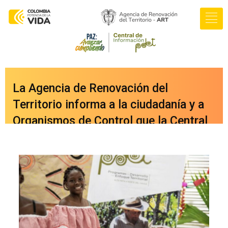
La Agencia de Renovación del
Territorio informa a la ciudadanía y a
Organismos de Control que la Central
de Información PDET ya cuenta con
una nueva versión integrada a nuestro
portal web
oficial
www.renovacionterritorio.gov.co
/central-pdet
, a la cual se puede
acceder directamente haciendo clic