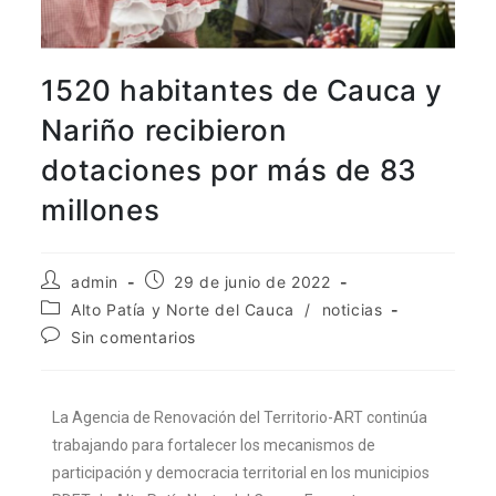
aquí
.
Por lo tanto, este sitio web
1520 habitantes de Cauca y
únicamente servirá como repositorio
de información previa al mes de julio
Nariño recibieron
de 2026.
dotaciones por más de 83
millones
admin
29 de junio de 2022
Alto Patía y Norte del Cauca
/
noticias
Sin comentarios
La Agencia de Renovación del Territorio-ART continúa
trabajando para fortalecer los mecanismos de
participación y democracia territorial en los municipios