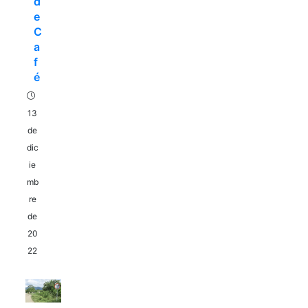
d
e
C
a
f
é
13
de
dic
ie
mb
re
de
20
22