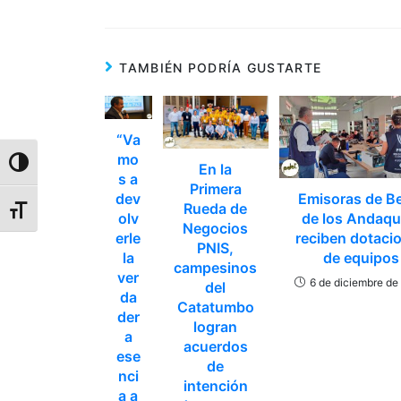
TAMBIÉN PODRÍA GUSTARTE
“Va
mo
Alternar alto contraste
En la
s a
Primera
Emisoras de B
dev
Rueda de
Alternar tamaño de letra
de los Andaqu
olv
Negocios
reciben dotaci
erle
PNIS,
de equipos
la
campesinos
ver
6 de diciembre de
del
da
Catatumbo
der
logran
a
acuerdos
ese
de
nci
intención
a a