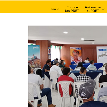
Conoce
Así avanza
Inicio
los PDET
el PDET