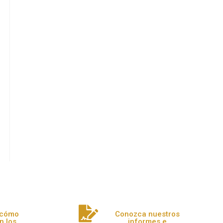
 cómo
Conozca nuestros
en los
informes e