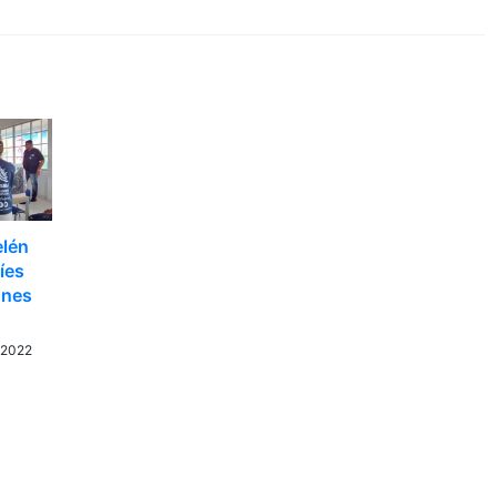
elén
íes
ones
 2022