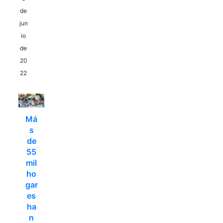
de
jun
io
de
20
22
Má
s
de
55
mil
ho
gar
es
ha
n