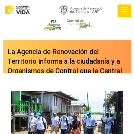
La Agencia de Renovación del
Territorio informa a la ciudadanía y a
Organismos de Control que la Central
de Información PDET ya cuenta con
una nueva versión integrada a nuestro
portal web
oficial
www.renovacionterritorio.gov.co
/central-pdet
, a la cual se puede
acceder directamente haciendo clic