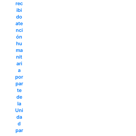
rec
ibi
do
ate
nci
ón
hu
ma
nit
ari
a
por
par
te
de
la
Uni
da
d
par