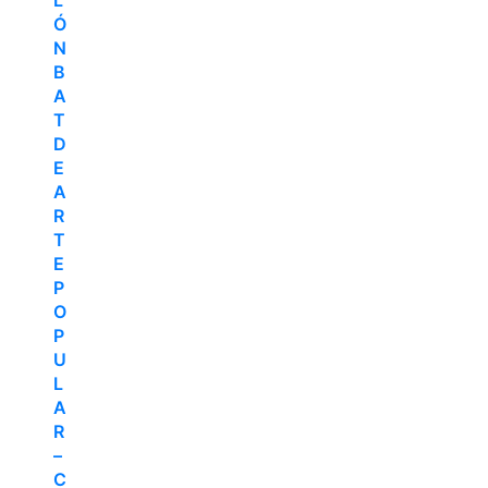
L
Ó
N
B
A
T
D
E
A
R
T
E
P
O
P
U
L
A
R
–
C