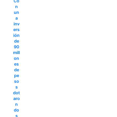
Co
n
un
a
inv
ers
ión
de
90
mill
on
es
de
pe
so
s
dot
aro
n
do
s