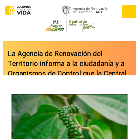
La Agencia de Renovación del
Territorio informa a la ciudadanía y a
Organismos de Control que la Central
de Información PDET ya cuenta con
una nueva versión integrada a nuestro
portal web
oficial
www.renovacionterritorio.gov.co
/central-pdet
, a la cual se puede
acceder directamente haciendo clic