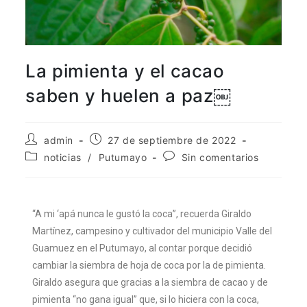
aquí
.
Por lo tanto, este sitio web
únicamente servirá como repositorio
La pimienta y el cacao
de información previa al mes de julio
saben y huelen a paz￼
de 2026.
admin
27 de septiembre de 2022
noticias
/
Putumayo
Sin comentarios
“A mi ‘apá nunca le gustó la coca”, recuerda Giraldo
Martínez, campesino y cultivador del municipio Valle del
Guamuez en el Putumayo, al contar porque decidió
cambiar la siembra de hoja de coca por la de pimienta.
Giraldo asegura que gracias a la siembra de cacao y de
pimienta “no gana igual” que, si lo hiciera con la coca,