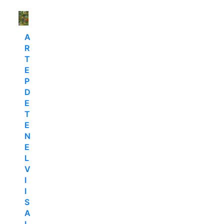
A
R
T
E
P
D
E
T
E
N
E
L
V
I
I
S
A