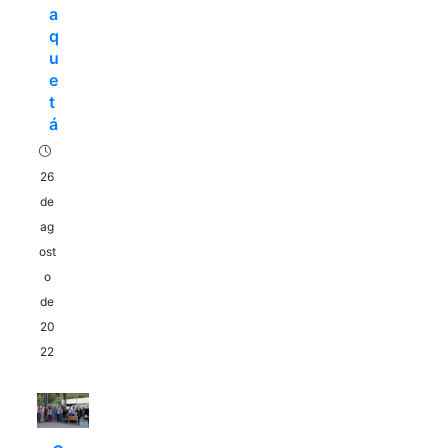
a
q
u
e
t
á
26
de
ag
ost
o
de
20
22