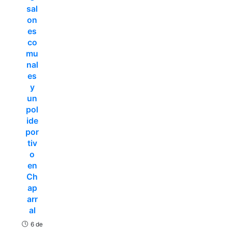
sal
on
es
co
mu
nal
es
y
un
pol
ide
por
tiv
o
en
Ch
ap
arr
al
6 de