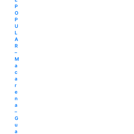
P
O
P
U
L
A
R
–
M
a
c
a
r
e
n
a
–
G
u
a