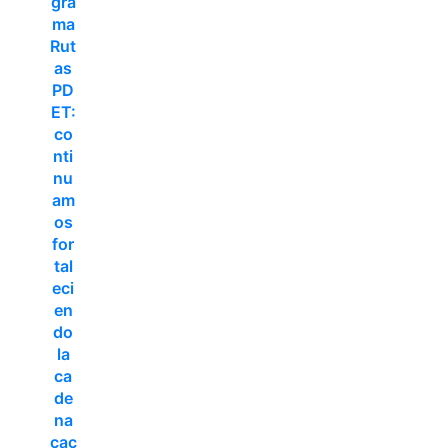
gra
ma
Rut
as
PD
ET:
co
nti
nu
am
os
for
tal
eci
en
do
la
ca
de
na
cac