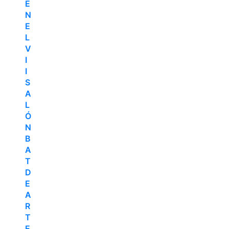
E
N
E
L
V
I
I
S
A
L
Ó
N
B
A
T
D
E
A
R
T
E