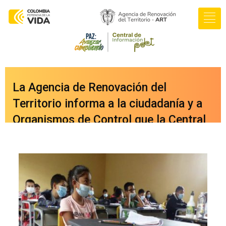
La Agencia de Renovación del
Territorio informa a la ciudadanía y a
Organismos de Control que la Central
de Información PDET ya cuenta con
una nueva versión integrada a nuestro
portal web
oficial
www.renovacionterritorio.gov.co
/central-pdet
, a la cual se puede
acceder directamente haciendo clic