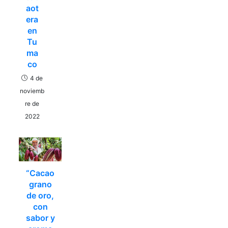
aot
era
en
Tu
ma
co
4 de
noviemb
re de
2022
“Cacao
grano
de oro,
con
sabor y