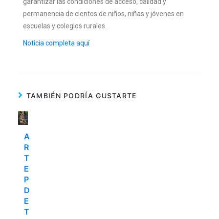
garantizar las condiciones de acceso, calidad y
permanencia de cientos de niños, niñas y jóvenes en
escuelas y colegios rurales.
Noticia completa aquí
TAMBIÉN PODRÍA GUSTARTE
A
R
T
E
P
D
E
T