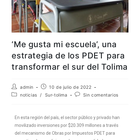
aquí
.
Por lo tanto, este sitio web
únicamente servirá como repositorio
de información previa al mes de julio
‘Me gusta mi escuela’, una
de 2026.
estrategia de los PDET para
transformar el sur del Tolima
admin
10 de julio de 2022
noticias
/
Sur-tolima
Sin comentarios
En esta región del país, el sector público y privado han
movilizado inversiones por $20.309 millones a través
del mecanismo de Obras por Impuestos PDET para