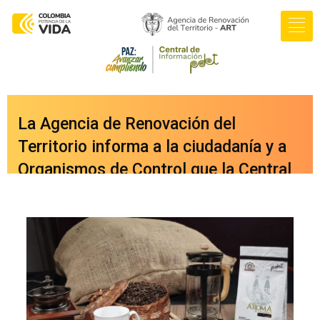
La Agencia de Renovación del
Territorio informa a la ciudadanía y a
Organismos de Control que la Central
de Información PDET ya cuenta con
una nueva versión integrada a nuestro
portal web
oficial
www.renovacionterritorio.gov.co
/central-pdet
, a la cual se puede
acceder directamente haciendo clic