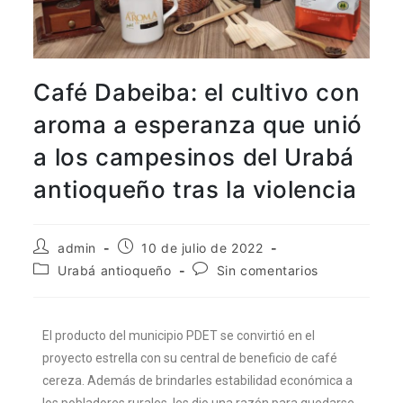
aquí
.
Por lo tanto, este sitio web
únicamente servirá como repositorio
Café Dabeiba: el cultivo con
de información previa al mes de julio
aroma a esperanza que unió
de 2026.
a los campesinos del Urabá
antioqueño tras la violencia
admin
10 de julio de 2022
Urabá antioqueño
Sin comentarios
El producto del municipio PDET se convirtió en el
proyecto estrella con su central de beneficio de café
cereza. Además de brindarles estabilidad económica a
los pobladores rurales, les dio una razón para quedarse