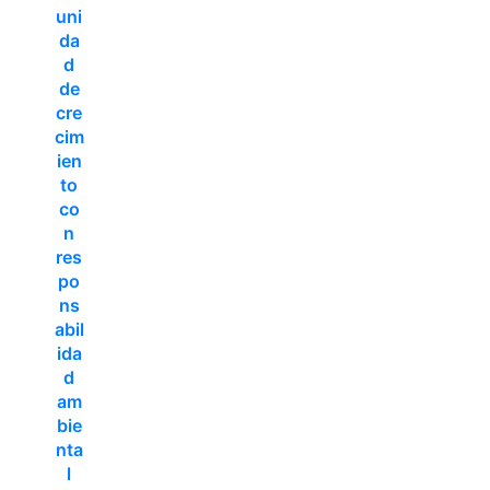
uni
da
d
de
cre
cim
ien
to
co
n
res
po
ns
abil
ida
d
am
bie
nta
l