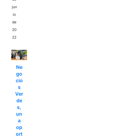
jun
io
de
20
22
Ne
go
cio
s
Ver
de
s,
un
a
op
ort