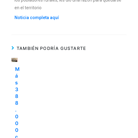
en el territorio
Noticia completa aquí
TAMBIÉN PODRÍA GUSTARTE
M
á
s
3
8
8
.
0
0
0
c