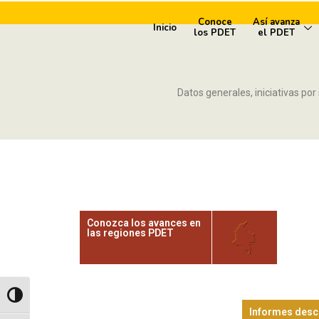
Conoce
Así avanza
Inicio
los PDET
el PDET
Datos generales, iniciativas por 
Conozca los avances en
las regiones PDET
Alternar alto contraste
Informes desc