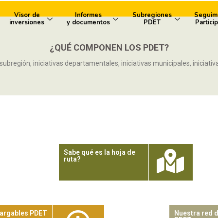
Visor de
Informes
Subregiones
Seguim
inversiones
y documentos
PDET
Particip
¿QUÉ COMPONEN LOS PDET?
subregión, iniciativas departamentales, iniciativas municipales, iniciativas 
Sabe qué es la hoja de
ruta?
argables PDET
Nuestra red 