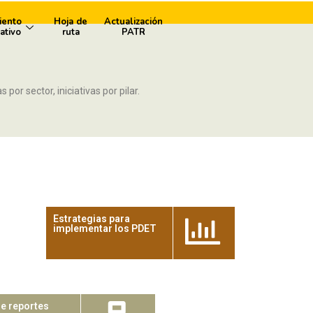
iento
Hoja de
Actualización
ativo
ruta
PATR
por sector, iniciativas por pilar.
Estrategias para
implementar los PDET
de reportes