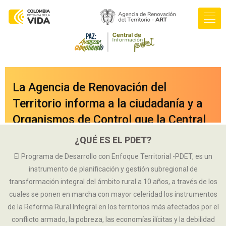
La Agencia de Renovación del
Territorio informa a la ciudadanía y a
Organismos de Control que la Central
de Información PDET ya cuenta con
¿QUÉ ES EL PDET?
una nueva versión integrada a nuestro
El Programa de Desarrollo con Enfoque Territorial -PDET, es un
portal web
instrumento de planificación y gestión subregional de
oficial
www.renovacionterritorio.gov.co
transformación integral del ámbito rural a 10 años, a través de los
cuales se ponen en marcha con mayor celeridad los instrumentos
/central-pdet
, a la cual se puede
de la Reforma Rural Integral en los territorios más afectados por el
acceder directamente haciendo clic
conflicto armado, la pobreza, las economías ilícitas y la debilidad