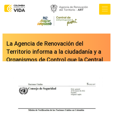
La Agencia de Renovación del
Territorio informa a la ciudadanía y a
Organismos de Control que la Central
de Información PDET ya cuenta con
una nueva versión integrada a nuestro
portal web
oficial
www.renovacionterritorio.gov.co
/central-pdet
, a la cual se puede
acceder directamente haciendo clic