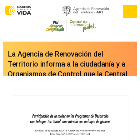
La Agencia de Renovación del
Territorio informa a la ciudadanía y a
Organismos de Control que la Central
de Información PDET ya cuenta con
una nueva versión integrada a nuestro
portal web
oficial
www.renovacionterritorio.gov.co
/central-pdet
, a la cual se puede
acceder directamente haciendo clic