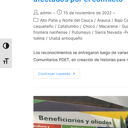
admin
15 de noviembre de 2022
Alto Patía y Norte del Cauca
/
Arauca
/
Bajo C
caqueteño
/
Catatumbo
/
Chocó
/
Macarena - Gua
frontera nariñense
/
Putumayo
/
Sierra Nevada -P
tolima
/
Urabá antioqueño
Alternar alto contraste
Los reconocimientos se entregaron luego de varia
Comunitarios PDET, en creación de historias para r
Alternar tamaño de letra
Continuar Leyendo