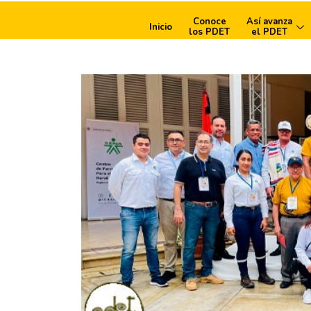
Conoce
Así avanza
Inicio
los PDET
el PDET