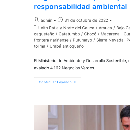
responsabilidad ambiental
admin
31 de octubre de 2022
Alto Patía y Norte del Cauca
/
Arauca
/
Bajo C
caqueteño
/
Catatumbo
/
Chocó
/
Macarena - Gua
frontera nariñense
/
Putumayo
/
Sierra Nevada -P
tolima
/
Urabá antioqueño
El Ministerio de Ambiente y Desarrollo Sostenible,
avalado 4.162 Negocios Verdes.
Continuar Leyendo