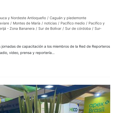
auca y Nordeste Antioqueño
/
Caguán y piedemonte
viare
/
Montes de María
/
noticias
/
Pacífico medio
/
Pacifico y
erijá - Zona Bananera
/
Sur de Bolívar
/
Sur de córdoba
/
Sur-
s jornadas de capacitación a los miembros de la Red de Reporteros
adio, video, prensa y reportería…