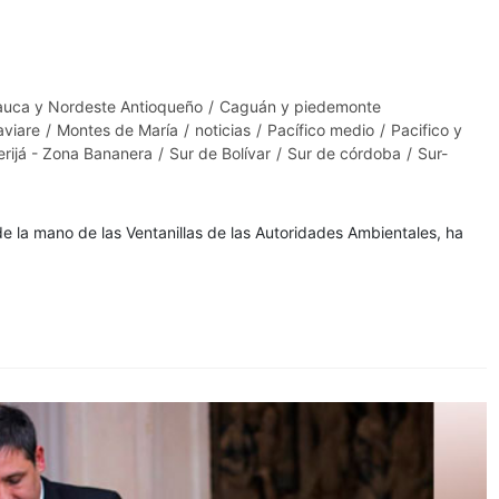
auca y Nordeste Antioqueño
/
Caguán y piedemonte
viare
/
Montes de María
/
noticias
/
Pacífico medio
/
Pacifico y
erijá - Zona Bananera
/
Sur de Bolívar
/
Sur de córdoba
/
Sur-
 de la mano de las Ventanillas de las Autoridades Ambientales, ha