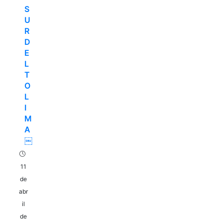
S
U
R
D
E
L
T
O
L
I
M
A
￼
11
de
abr
il
de