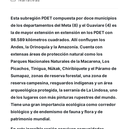
aquí
.
Por lo tanto, este sitio web
Esta subregión PDET compuesta por doce municipios
únicamente servirá como repositorio
de los departamentos del Meta (8) y el Guaviare (4) es
de información previa al mes de julio
la de mayor extensión en extensión en los PDET con
98.589 kilómetros cuadrados. Allí confluyen los
de 2026.
Andes, la Orinoquía y la Amazonía. Cuenta con
extensas áreas de protección natural como los
Parques Nacionales Naturales de la Macarena, Los
Picachos, Tinigua, Nükak, Chiribiquete y el Páramo de
Sumapaz, zonas de reserva forestal, una zona de
reserva campesina, resguardos indígenas y un área
arqueológica protegida, la serranía de La Lindosa, uno
de los lugares con más pinturas rupestres del mundo.
Tiene una gran importancia
ecológica como corredor
biológico y de endemismo de fauna y flora y de
patrimonio mundial.
En esta increíble región conviven comunidades