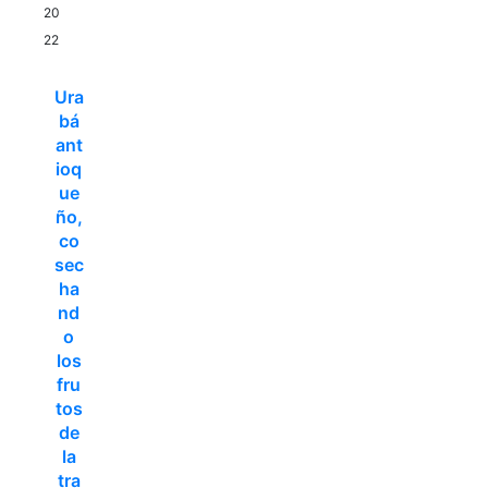
20
22
Ura
bá
ant
ioq
ue
ño,
co
sec
ha
nd
o
los
fru
tos
de
la
tra