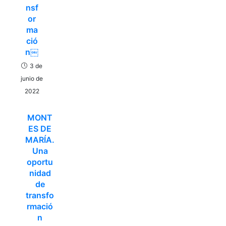
nsf
or
ma
ció
n￼
3 de
junio de
2022
MONT
ES DE
MARÍA.
Una
oportu
nidad
de
transfo
rmació
n