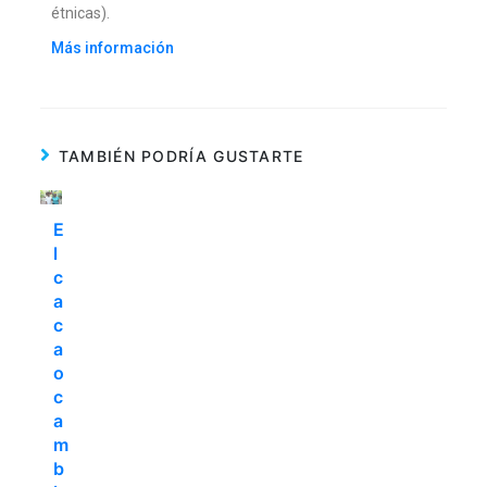
étnicas).
Más información
TAMBIÉN PODRÍA GUSTARTE
E
l
c
a
c
a
o
c
a
m
b