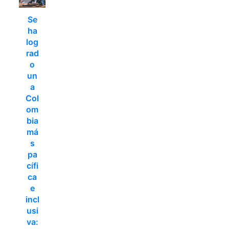
Se
ha
log
rad
o
un
a
Col
om
bia
má
s
pa
cífi
ca
e
incl
usi
va: