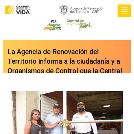
La Agencia de Renovación del
Territorio informa a la ciudadanía y a
Organismos de Control que la Central
de Información PDET ya cuenta con
una nueva versión integrada a nuestro
portal web
oficial
www.renovacionterritorio.gov.co
/central-pdet
, a la cual se puede
acceder directamente haciendo clic