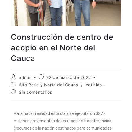
aquí
.
Por lo tanto, este sitio web
únicamente servirá como repositorio
de información previa al mes de julio
Construcción de centro de
de 2026.
acopio en el Norte del
Cauca
admin
22 de marzo de 2022
Alto Patía y Norte del Cauca
/
noticias
Sin comentarios
Para hacer realidad esta obra se ejecutaron $277
millones provenientes de recursos de transferencias
(recursos de la nación destinados para comunidades