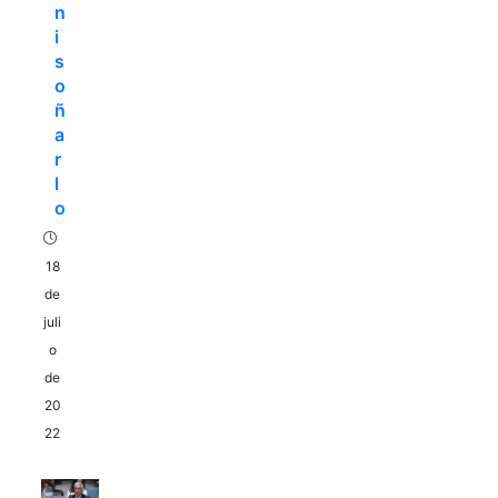
n
i
s
o
ñ
a
r
l
o
18
de
juli
o
de
20
22